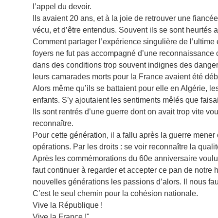
l’appel du devoir.
Ils avaient 20 ans, et à la joie de retrouver une fianc
vécu, et d’être entendus. Souvent ils se sont heurtés 
Comment partager l’expérience singulière de l’ultime
foyers ne fut pas accompagné d’une reconnaissance col
dans des conditions trop souvent indignes des dangers
leurs camarades morts pour la France avaient été déba
Alors même qu’ils se battaient pour elle en Algérie, l
enfants. S’y ajoutaient les sentiments mêlés que faisai
Ils sont rentrés d’une guerre dont on avait trop vite v
reconnaître.
Pour cette génération, il a fallu après la guerre mene
opérations. Par les droits : se voir reconnaître la qua
Après les commémorations du 60e anniversaire voulues 
faut continuer à regarder et accepter ce pan de notre
nouvelles générations les passions d’alors. Il nous fa
C’est le seul chemin pour la cohésion nationale.
Vive la République !
Vive la France !"