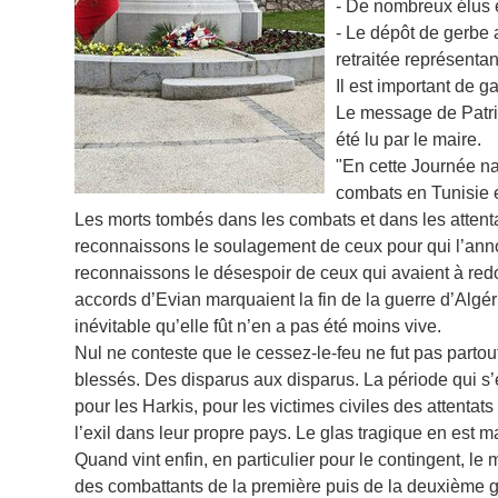
- De nombreux élus e
- Le dépôt de gerbe 
retraitée représentant
Il est important de g
Le message de Patric
été lu par le maire.
"En cette Journée nat
combats en Tunisie e
Les morts tombés dans les combats et dans les attent
reconnaissons le soulagement de ceux pour qui l’annon
reconnaissons le désespoir de ceux qui avaient à redou
accords d’Evian marquaient la fin de la guerre d’Algéri
inévitable qu’elle fût n’en a pas été moins vive.
Nul ne conteste que le cessez-le-feu ne fut pas partou
blessés. Des disparus aux disparus. La période qui s’e
pour les Harkis, pour les victimes civiles des attentats
l’exil dans leur propre pays. Le glas tragique en est ma
Quand vint enfin, en particulier pour le contingent, le 
des combattants de la première puis de la deuxième gé