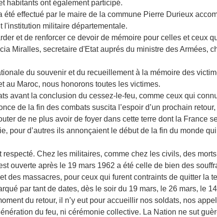
t habitants ont également participé.
a été effectué par le maire de la commune Pierre Durieux accom
 l'institution militaire départementale.
arder et de renforcer ce devoir de mémoire pour celles et ceux qu
ia Miralles, secretaire d'Etat auprés du ministre des Armées, 
ionale du souvenir et du recueillement à la mémoire des victimes
t au Maroc, nous honorons toutes les victimes.
ats avant la conclusion du cessez-le-feu, comme ceux qui connu
ce de la fin des combats suscita l’espoir d’un prochain retour
ter de ne plus avoir de foyer dans cette terre dont la France se
e, pour d’autres ils annonçaient le début de la fin du monde qui é
t respecté. Chez les militaires, comme chez les civils, des mor
st ouverte après le 19 mars 1962 a été celle de bien des souffr
 et des massacres, pour ceux qui furent contraints de quitter la t
rqué par tant de dates, dès le soir du 19 mars, le 26 mars, le 14 
moment du retour, il n’y eut pour accueillir nos soldats, nos appe
nération du feu, ni cérémonie collective. La Nation ne sut guè