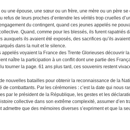
ée ou une épouse, une sœur ou un frère, une mère ou un père se c
au refus de leurs proches d’entendre les vérités trop cruelles d’
 engagement du contingent, quand ces jeunes appelés ne pouvai
lective. Quand, comme pour les blessés, ils furent rapatriés da
 auxquels ils avaient été exposés, des sacrifices qu’ils avaient
rqués dans la nuit et le silence.
es appelés voyaient la France des Trente Glorieuses découvrir l
ent naître la participation à un conflit dont une partie des Franç
oulu tourner la page. 61 ans plus tard, ces souvenirs restent viva
r de nouvelles batailles pour obtenir la reconnaissance de la Nat
lité de combattants. Par les cérémonies : c’est la date qui nous r
par le président de la République, les gestes et les déclaration
 histoire collective dans son extrême complexité, assumer d’en 
ut admettre que des mémoires diverses s’expriment et que la seu