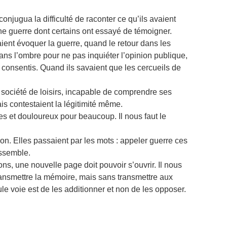
onjugua la difficulté de raconter ce qu’ils avaient
une guerre dont certains ont essayé de témoigner.
ent évoquer la guerre, quand le retour dans les
ns l’ombre pour ne pas inquiéter l’opinion publique,
 consentis. Quand ils savaient que les cercueils de
a société de loisirs, incapable de comprendre ses
ais contestaient la légitimité même.
ces et douloureux pour beaucoup. Il nous faut le
ion. Elles passaient par les mots : appeler guerre ces
assemble.
s, une nouvelle page doit pouvoir s’ouvrir. Il nous
transmettre la mémoire, mais sans transmettre aux
le voie est de les additionner et non de les opposer.