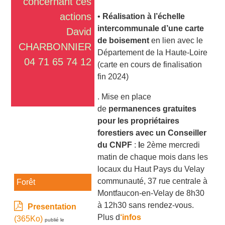
concernant ces
actions
•
Réalisation à l’échelle
intercommunale d’une carte
David
de boisement
en lien avec le
CHARBONNIER
Département de la Haute-Loire
04 71 65 74 12
(carte en cours de finalisation
fin 2024)
. Mise en place
de
permanences gratuites
pour les propriétaires
forestiers avec un Conseiller
du CNPF
:
l
e 2
ème
mercredi
matin de chaque mois dans les
locaux du Haut Pays du Velay
communauté, 37 rue centrale à
Forêt
Montfaucon-en-Velay de 8h30
à 12h30 sans rendez-vous.
Presentation
Plus d
‘infos
(365Ko)
publié le